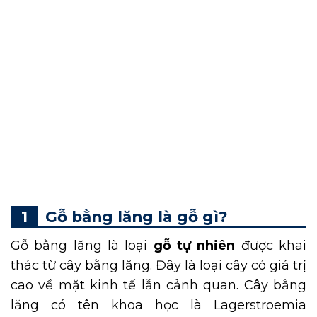
Gỗ tự nhiên từ lâu đã là lựa chọn hàng đầu
trong sản xuất nội thất và chế tác mỹ nghệ.
Hiện nay,
gỗ bằng lăng
ngày càng được ưa
chuộng bởi vẻ đẹp tinh tế cùng độ bền vượt
trội. Nhờ thế, không chỉ mang lại tính thẩm
mỹ mà còn đảm bảo chất lượng lâu dài cho
các sản phẩm nội thất. Cùng DN HOME tìm
hiểu chi tiết hơn về loại gỗ này qua bài viết
sau.
Gỗ bằng lăng là gỗ gì?
Gỗ bằng lăng là loại
gỗ tự nhiên
được khai
thác từ cây bằng lăng. Đây là loại cây có giá trị
cao về mặt kinh tế lẫn cảnh quan. Cây bằng
lăng có tên khoa học là Lagerstroemia