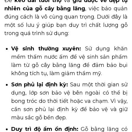
Để
kéo dài tuổi thọ
và
giữ được vẻ đẹp tự
nhiên của gỗ cây bằng lăng
, việc bảo quản
đúng cách là vô cùng quan trọng. Dưới đây là
một số lưu ý giúp bạn duy trì chất lượng gỗ
trong quá trình sử dụng:
Vệ sinh thường xuyên:
Sử dụng khăn
mềm thấm nước ấm để vệ sinh sản phẩm
làm từ gỗ cây bằng lăng để đảm bảo bụi
không tích tụ, làm giảm thẩm mỹ.
Sơn phủ lại định kỳ:
Sau một thời gian sử
dụng, lớp sơn bảo vệ bên ngoài có thể bị
bong tróc do thời tiết hoặc va chạm. Vì vậy,
cần sơn phủ lại định kỳ để bảo vệ và giữ
màu sắc gỗ bền đẹp.
Duy trì độ ẩm ổn định:
Gỗ bằng lăng có