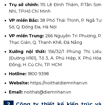
Trụ sở chính:
115 Lê Đình Thám, P.Tân Sơn
Nhì, TP.Hồ Chí Minh
VP miền Bắc:
38 Phố Thái Thịnh, P. Ngã Tư
Sở, Q. Đống Đa, Hà Nội
VP miền Trung:
266 Nguyễn Tri Phương, P.
Thạc Gián, Q. Thanh Khê, Đà Nẵng
Xưởng nội thất:
156/32/1 Phùng Thị Liếu
(Đường H161), Tổ 3, A. Phú Hiệp, X. Phú Hòa
Đông, H. Củ Chi, TP. HCM
Hotline:
1800 9398
Website:
https://noithatdiemnhan.vn
Email:
noithat@diemnhan.vn
Công ty thiết kế kiến trúc và