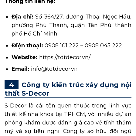
Thông tin liên hệ:
Địa chỉ:
Số 364/27, đường Thoại Ngọc Hầu,
phường Phú Thạnh, quận Tân Phú, thành
phố Hồ Chí Minh
Điện thoại:
0908 101 222 – 0908 045 222
Website:
https://tdtdecor.vn/
Email:
info@tdtdecor.vn
Công ty kiến trúc xây dựng nội
thất S-Decor
S-Decor là cái tên quen thuộc trong lĩnh vực
thiết kế nha khoa tại TPHCM, với nhiều dự án
phòng khám được đánh giá cao về tính thẩm
mỹ và sự tiện nghi. Công ty sở hữu đội ngũ