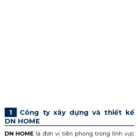
Việc tìm kiếm một
địa chỉ thiết kế nha khoa
uy tín tại TPHCM
là yếu tố quan trọng để tạo
nên không gian phòng khám chuyên nghiệp,
hiện đại và đáp ứng các tiêu chuẩn y tế khắt
khe. Một thiết kế nha khoa chất lượng không
chỉ đảm bảo tính thẩm mỹ mà còn tối ưu
công năng, mang lại trải nghiệm thoải mái
cho khách hàng và hiệu quả vận hành cho
phòng khám. Trong bài viết sau, hãy cùng
danh sách top 11 đơn vị thiết kế nha khoa uy
tín nhất tại TP.HCM hiện nay.
Công ty xây dựng và thiết kế
DN HOME
DN HOME
là đơn vị tiên phong trong lĩnh vực