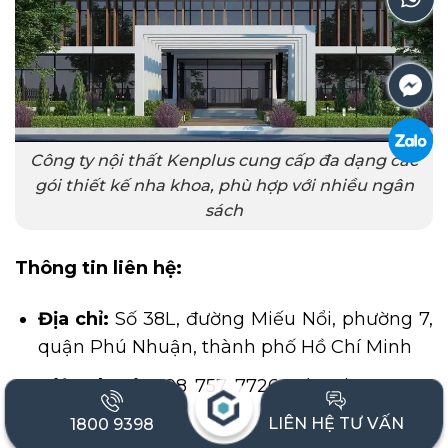
Công ty nội thất Kenplus cung cấp đa dạng các
gói thiết kế nha khoa, phù hợp với nhiều ngân
sách
Thông tin liên hệ:
Địa chỉ:
Số 38L, đường Miếu Nổi, phường 7,
quận Phú Nhuận, thành phố Hồ Chí Minh
Điện thoại:
098 757 7726‬ – (024) 629 777
00
LIÊN HỆ TƯ VẤN
1800 9398