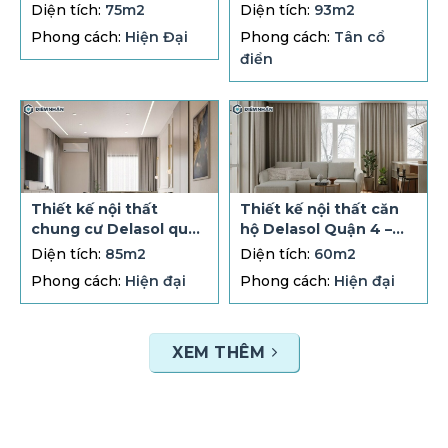
93m2 – 3PN + 2WC…
Diện tích:
75m2
Diện tích:
93m2
Phong cách:
Hiện Đại
Phong cách:
Tân cổ
điển
Thiết kế nội thất
Thiết kế nội thất căn
chung cư Delasol quận
hộ Delasol Quận 4 –
4 – 85m2 – 2PN + 2WC
60m2 – 1 PN
Diện tích:
85m2
Diện tích:
60m2
Phong cách:
Hiện đại
Phong cách:
Hiện đại
XEM THÊM