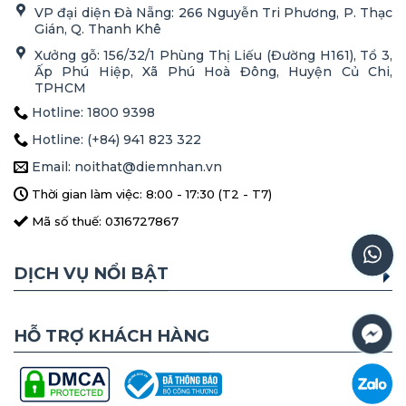
VP đại diện Đà Nẵng: 266 Nguyễn Tri Phương, P. Thạc
Gián, Q. Thanh Khê
Xưởng gỗ: 156/32/1 Phùng Thị Liếu (Đường H161), Tổ 3,
Ấp Phú Hiệp, Xã Phú Hoà Đông, Huyện Củ Chi,
TPHCM
Hotline: 1800 9398
Hotline: (+84) 941 823 322
Email: noithat@diemnhan.vn
Thời gian làm việc: 8:00 - 17:30 (T2 - T7)
Mã số thuế: 0316727867
DỊCH VỤ NỔI BẬT
HỖ TRỢ KHÁCH HÀNG