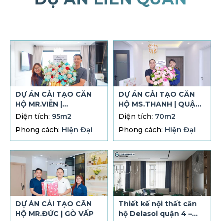
DỰ ÁN CẢI TẠO CĂN
DỰ ÁN CẢI TẠO CĂN
HỘ MR.VIỄN |
HỘ MS.THANH | QUẬN
VINHOMES Q.9
7
Diện tích:
95m2
Diện tích:
70m2
Phong cách:
Hiện Đại
Phong cách:
Hiện Đại
DỰ ÁN CẢI TẠO CĂN
Thiết kế nội thất căn
HỘ MR.ĐỨC | GÒ VẤP
hộ Delasol quận 4 –