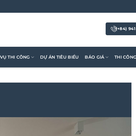
(+84) 941
 VỤ THI CÔNG
DỰ ÁN TIÊU BIỂU
BÁO GIÁ
THI CÔN