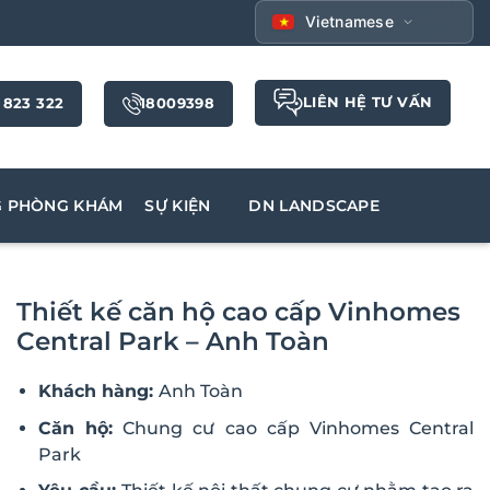
Vietnamese
LIÊN HỆ TƯ VẤN
 823 322
18009398
G PHÒNG KHÁM
SỰ KIỆN
DN LANDSCAPE
Thiết kế căn hộ cao cấp Vinhomes
Central Park – Anh Toàn
Khách hàng:
Anh Toàn
Căn hộ:
Chung cư cao cấp Vinhomes Central
Park