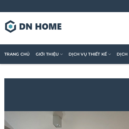
Bỏ
qua
nội
dung
TRANG CHỦ
GIỚI THIỆU
DỊCH VỤ THIẾT KẾ
DỊCH