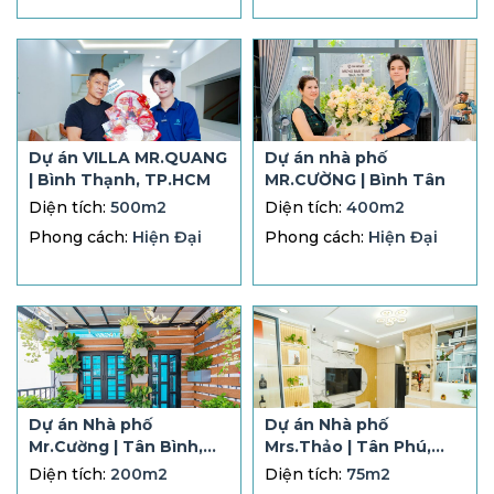
Dự án VILLA MR.QUANG
Dự án nhà phố
| Bình Thạnh, TP.HCM
MR.CƯỜNG | Bình Tân
Diện tích:
500m2
Diện tích:
400m2
Phong cách:
Hiện Đại
Phong cách:
Hiện Đại
Dự án Nhà phố
Dự án Nhà phố
Mr.Cường | Tân Bình,
Mrs.Thảo | Tân Phú,
TP.HCM
TP.HCM
Diện tích:
200m2
Diện tích:
75m2