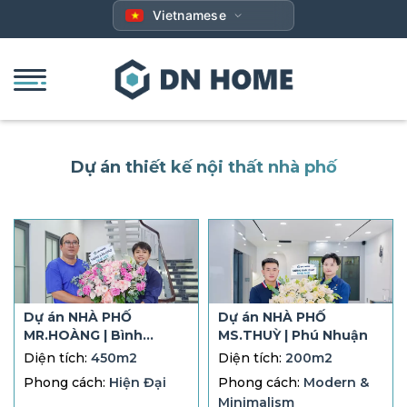
Bỏ
Vietnamese
qua
nội
dung
Dự án thiết kế nội thất nhà phố
Dự án NHÀ PHỐ
Dự án NHÀ PHỐ
MR.HOÀNG | Bình
MS.THUỲ | Phú Nhuận
Chánh
Diện tích:
450m2
Diện tích:
200m2
Phong cách:
Hiện Đại
Phong cách:
Modern &
Minimalism