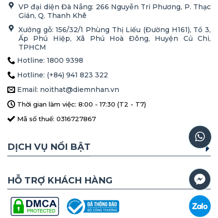
VP đại diện Đà Nẵng: 266 Nguyễn Tri Phương, P. Thạc
Gián, Q. Thanh Khê
Xưởng gỗ: 156/32/1 Phùng Thị Liếu (Đường H161), Tổ 3,
Ấp Phú Hiệp, Xã Phú Hoà Đông, Huyện Củ Chi,
TPHCM
Hotline: 1800 9398
Hotline: (+84) 941 823 322
Email: noithat@diemnhan.vn
Thời gian làm việc: 8:00 - 17:30 (T2 - T7)
Mã số thuế: 0316727867
DỊCH VỤ NỔI BẬT
HỖ TRỢ KHÁCH HÀNG