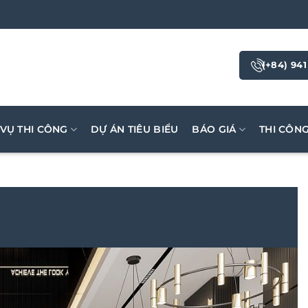
(+84) 941
 VỤ THI CÔNG
DỰ ÁN TIÊU BIỂU
BÁO GIÁ
THI CÔN