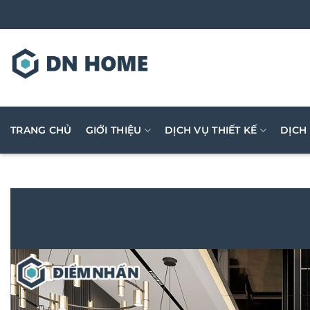
Bỏ
qua
nội
dung
TRANG CHỦ
GIỚI THIỆU
DỊCH VỤ THIẾT KẾ
DỊCH