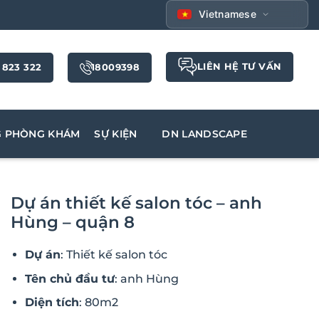
Vietnamese
LIÊN HỆ TƯ VẤN
 823 322
18009398
G PHÒNG KHÁM
SỰ KIỆN
DN LANDSCAPE
Dự án thiết kế salon tóc – anh
Hùng – quận 8
Dự án
: Thiết kế salon tóc
Tên chủ đầu tư
: anh Hùng
Diện tích
: 80m2