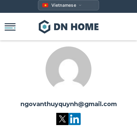
Bỏ
Vietnamese
qua
nội
dung
ngovanthuyquynh@gmail.com