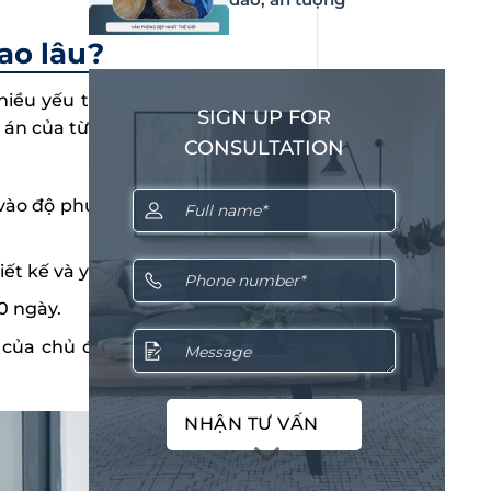
bao lâu?
nhiều yếu tố khác nhau như diện
SIGN UP FOR
ự án của từng loại hình nhà ở, văn
CONSULTATION
vào độ phức tạp và yêu cầu thiết
iết kế và yêu cầu của gia chủ.
20 ngày.
u của chủ đầu tư, thường sẽ mất
NHẬN TƯ VẤN