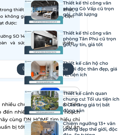
Thiết kế thi công văn
phòng Gò Vấp cũ trọn
ong thiết kế – thi công nội thất,
gói, chất lượng
ạo không gian sống hiện đại, tiện
̣t được:
Thiết kế thi công văn
ường SO 14001:2015
phòng Tân Phú cũ trọn
oàn và sức khỏe nghề nghiệp
gói, uy tín, giá tốt
Thiết kế căn hộ cho
người độc thân đẹp, giá
YÊU CẦU TƯ VẤN
rẻ, tiện ích
Default
Bigger
Thiết kế cảnh quan
chung cư: Tối ưu tiện ích
 nhiều chủ đầu tư trước khi tiến
& Gia tăng giá trị bất
động sản
ếp đến nhiều vấn đề về kế hoạch
, hãy cùng DN HOME tìm hiểu chi
Chiêm ngưỡng 13+ văn
uẩn bị tốt hơn và quản lý dự án
phòng đẹp thế giới, độc
đáo, ấn tượng