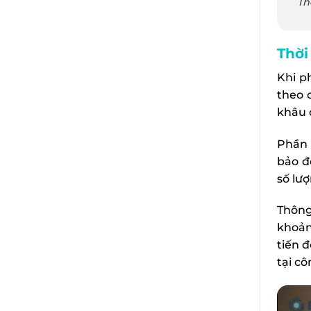
Th
Thời
Khi p
theo 
khâu 
Phần 
bảo đ
số lư
Thông
khoản
tiến 
tại cô