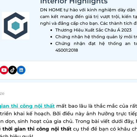
Interior Highlights
DN HOME tự hào với kinh nghiệm dày dặn tr
cam kết mang đến giá trị vượt trội, kiến t
nghi và đẳng cấp cho bạn. Các thành tích đa
Thương Hiệu Xuất Sắc Châu Á 2023
Chứng nhận hệ thống quản lý môi tr
Chứng nhận đạt hệ thống an t
45001:2018
ze
gian thi công nội thất
mất bao lâu là thắc mắc của rất
triển khai kế hoạch. Bởi điều này ảnh hưởng trực ti
n dọn, sinh hoạt của gia chủ. Trong bài viết dưới đây
về
thời gian thi công nội thất
cụ thể để bạn có khâu ch
ách hiệu quả!