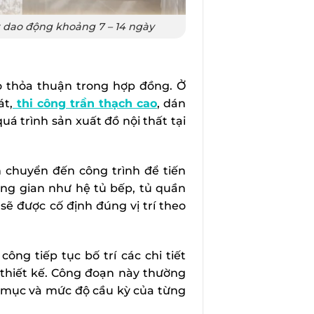
ất dao động khoảng 7 – 14 ngày
eo thỏa thuận trong hợp đồng. Ở
át,
thi công trần thạch cao
, dán
á trình sản xuất đồ nội thất tại
n chuyển đến công trình để tiến
ng gian như hệ tủ bếp, tủ quần
 sẽ được cố định đúng vị trí theo
ông tiếp tục bố trí các chi tiết
 thiết kế. Công đoạn này thường
ng mục và mức độ cầu kỳ của từng