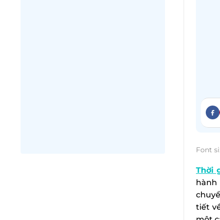
Font si
Thời 
hành 
chuyể
tiết 
một c