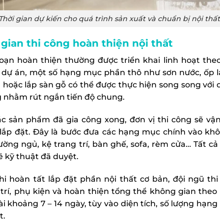
Thời gian dự kiến cho quá trình sản xuất và chuẩn bị nội th
 gian thi công hoàn thiện nội thất
đoạn hoàn thiện thường được triển khai linh hoạt th
 dự án, một số hạng mục phần thô như sơn nước, ốp l
 hoặc lắp sàn gỗ có thể được thực hiện song song với qu
 nhằm rút ngắn tiến độ chung.
ác sản phẩm đã gia công xong, đơn vị thi công sẽ vậ
lắp đặt. Đây là bước đưa các hạng mục chính vào khô
iường ngủ, kệ trang trí, bàn ghế, sofa, rèm cửa… Tất cả
ẽ kỹ thuật đã duyệt.
hi hoàn tất lắp đặt phần nội thất cơ bản, đội ngũ thi c
 trí, phụ kiện và hoàn thiện tổng thể không gian theo
ài khoảng 7 – 14 ngày, tùy vào diện tích, số lượng hạ
t.