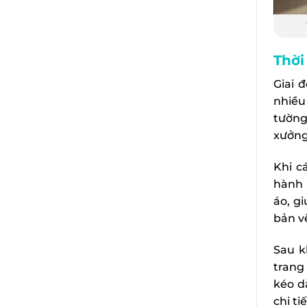
Thời
Giai 
nhiều
tường
xưởng
Khi c
hành 
áo, g
bản v
Sau k
trang
kéo d
chi tiế