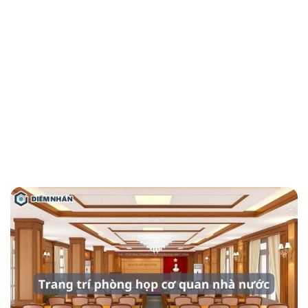
Phòng họp được thiết kế chuyên nghiệp, sang
trọng không chỉ tăng thêm tính thẩm mỹ cho
không gian mà còn giúp nâng cao chất lượng
buổi họp, đặc biệt đối với phòng họp cơ quan
Nhà nước càng cần được chú trọng điều này.
Qua bài viết dưới đây, cùng DN HOME tìm
hiểu những mẫu
trang trí phòng họp cơ
quan Nhà nước
đẹp cùng nguyên tắc thiết kế
cần nắm.