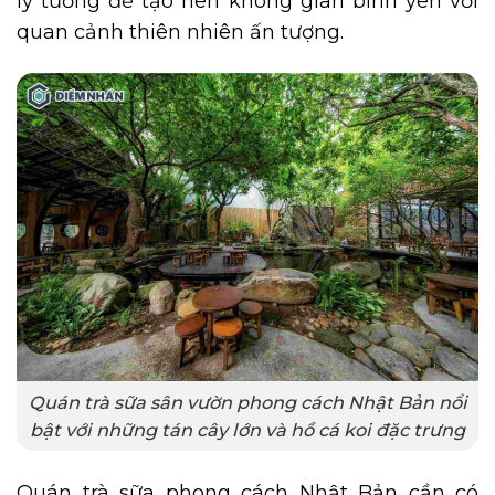
lý tưởng để tạo nên không gian bình yên với
quan cảnh thiên nhiên ấn tượng.
Quán trà sữa sân vườn phong cách Nhật Bản nổi
bật với những tán cây lớn và hồ cá koi đặc trưng
Quán trà sữa phong cách Nhật Bản cần có