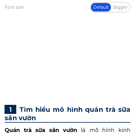
Font size
Default
Bigger
Trà sữa là thức uống yêu thích của giới trẻ, do
đó các mô hình F&B kinh doanh thức uống
này rất được ưa chuộng. Trong đó, quán trà
sữa sân vườn mới mẻ với quang cảnh thiên
nhiên thư giãn và thoải mái rất được đón
nhận. Cùng DN HOME khám phá những mẫu
thiết kế quán trà sữa sân vườn
đẹp và lý do
vì sao mô hình này lại có tiềm năng kinh
doanh cao, thu hút nhiều khách hàng.
Tìm hiểu mô hình quán trà sữa
sân vườn
Quán trà sữa sân vườn
là mô hình kinh