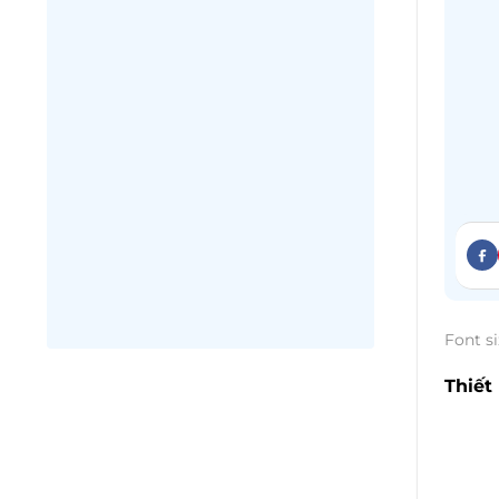
Font si
Thiết
nhu c
chia 
chơi.