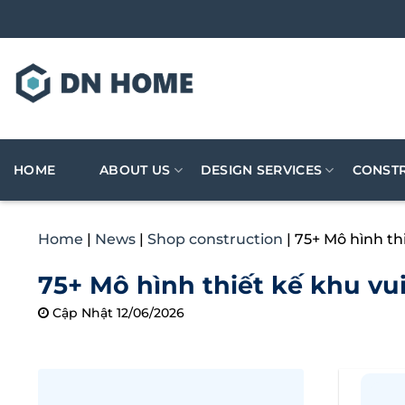
Skip
to
content
HOME
ABOUT US
DESIGN SERVICES
CONSTR
Home
|
News
|
Shop construction
|
75+ Mô hình thi
75+ Mô hình thiết kế khu vui
Cập Nhật 12/06/2026