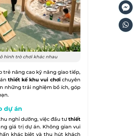
mô hình trò chơi khác nhau
 trẻ nâng cao kỹ năng giao tiếp,
ự án
thiết kế khu vui chơi
chuyên
ến những trải nghiệm bổ ích, góp
oạn.
o dự án
khu nghỉ dưỡng, việc đầu tư
thiết
ng giá trị dự án. Không gian vui
nhấn khác biệt và thu hút khách