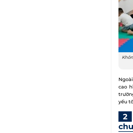
Không
Ngoài
cao h
trườn
yếu t
ch