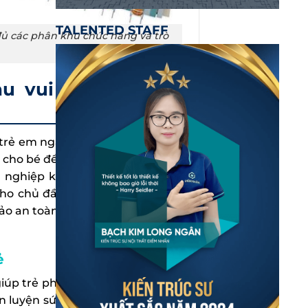
TALENTED STAFF
 đủ các phân khu chức năng và trò
hu vui chơi chuyên
o trẻ em ngày càng tăng, bậc phụ
cho bé để giúp bé có tuổi thơ và
nghiệp không chỉ tạo nên một
ho chủ đầu tư. Một khu vui chơi
ảo an toàn và nâng cao hiệu quả
ẻ
iúp trẻ phát triển cả về thể chất
èn luyện sức khỏe, tăng cường sự