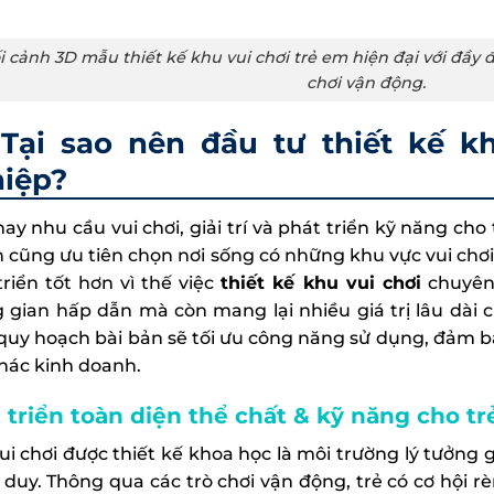
i cảnh 3D mẫu thiết kế khu vui chơi trẻ em hiện đại với đầy
chơi vận động.
Tại sao nên đầu tư thiết kế k
iệp?
nay nhu cầu vui chơi, giải trí và phát triển kỹ năng ch
 cũng ưu tiên chọn nơi sống có những khu vực vui chơi 
triển tốt hơn vì thế việc
thiết kế khu vui chơi
chuyên 
 gian hấp dẫn mà còn mang lại nhiều giá trị lâu dài c
quy hoạch bài bản sẽ tối ưu công năng sử dụng, đảm b
thác kinh doanh.
 triển toàn diện thể chất & kỹ năng cho tr
ui chơi được thiết kế khoa học là môi trường lý tưởng g
ư duy. Thông qua các trò chơi vận động, trẻ có cơ hội r