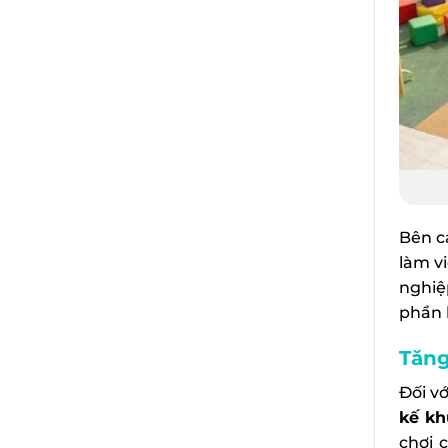
Bên c
làm v
nghiệ
phần h
Tăng
Đối v
kế kh
chơi 