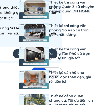
Thiết kế thi công văn
phòng Quận 3 cũ chuyên
ong thiết kế – thi công nội thất,
nghiệp cùng DN HOME
ạo không gian sống hiện đại, tiện
̣t được:
Thiết kế thi công văn
ường SO 14001:2015
phòng Gò Vấp cũ trọn
oàn và sức khỏe nghề nghiệp
gói, chất lượng
Thiết kế thi công văn
phòng Tân Phú cũ trọn
YÊU CẦU TƯ VẤN
gói, uy tín, giá tốt
Default
Bigger
Thiết kế căn hộ cho
người độc thân đẹp, giá
hủ đầu tư quan tâm hiện nay bởi
rẻ, tiện ích
ua bài viết dưới đây, DN HOME sẽ
ẻ em và gia đình đẹp, đầy đủ trò
Thiết kế cảnh quan
chung cư: Tối ưu tiện ích
& Gia tăng giá trị bất