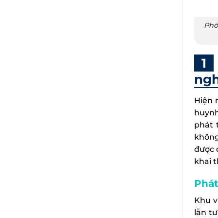
Phố
ngh
Hiện 
huynh
phát 
không
được 
khai 
Phát
Khu v
lẫn t