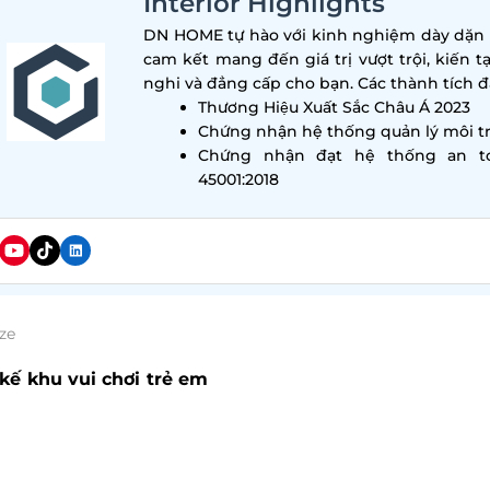
Interior Highlights
DN HOME tự hào với kinh nghiệm dày dặn tr
cam kết mang đến giá trị vượt trội, kiến t
nghi và đẳng cấp cho bạn. Các thành tích đa
Thương Hiệu Xuất Sắc Châu Á 2023
Chứng nhận hệ thống quản lý môi tr
Chứng nhận đạt hệ thống an t
45001:2018
ze
 kế khu vui chơi trẻ em
đang là xu hướng được nhiều c
ầu vui chơi, vận động của trẻ em ngày càng tăng cao. Q
sẻ tới bạn những mẫu thiết kế khu vui chơi dành cho tr