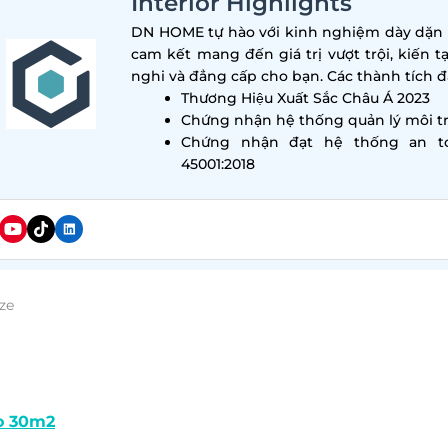
Interior Highlights
DN HOME tự hào với kinh nghiệm dày dặn tr
cam kết mang đến giá trị vượt trội, kiến t
nghi và đẳng cấp cho bạn. Các thành tích đa
Thương Hiệu Xuất Sắc Châu Á 2023
Chứng nhận hệ thống quản lý môi tr
Chứng nhận đạt hệ thống an t
45001:2018
ze
ộ studio là sự lựa chọn hàng đầu dành cho giới trẻ hoặ
 kế căn hộ studio đẹp, đảm bảo thoải mái trong quá t
g gian một cách khoa học. Cùng DN HOME tham k
o 30m2
đẹp và tiện nghi dưới đây.