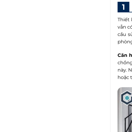
Thiết
vẫn c
cầu s
phòng 
Căn h
chồng
này. 
hoặc t