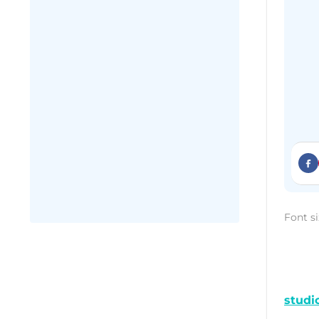
Font si
Căn h
thiết
khôn
studi