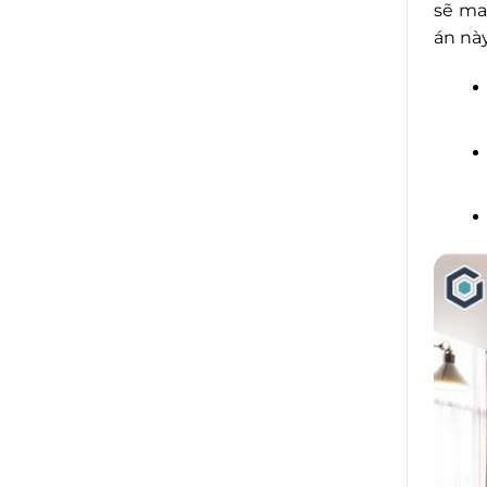
sẽ ma
án này