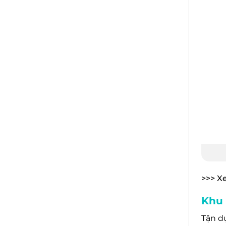
>>> X
Khu 
Tận d