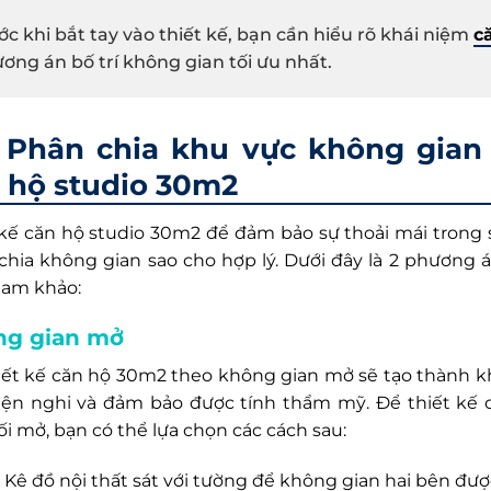
ớc khi bắt tay vào thiết kế, bạn cần hiểu rõ khái niệm
c
ơng án bố trí không gian tối ưu nhất.
Phân chia khu vực không gian h
 hộ studio 30m2
 kế căn hộ studio 30m2 để đảm bảo sự thoải mái trong 
chia không gian sao cho hợp lý. Dưới đây là 2 phương 
ham khảo:
ng gian mở
hiết kế căn hộ 30m2 theo không gian mở sẽ tạo thành k
tiện nghi và đảm bảo được tính thẩm mỹ. Để thiết kế
ối mở, bạn có thể lựa chọn các cách sau:
Kê đồ nội thất sát với tường để không gian hai bên đư