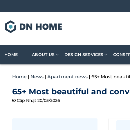
Skip
to
content
HOME
ABOUT US
DESIGN SERVICES
CONSTR
Home
|
News
|
Apartment news
|
65+ Most beauti
65+ Most beautiful and con
Cập Nhật 20/03/2026