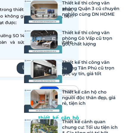
Thiết kế thi công văn
phòng Quận 3 cũ chuyên
ong thiết kế – thi công nội thất,
nghiệp cùng DN HOME
ạo không gian sống hiện đại, tiện
̣t được:
Thiết kế thi công văn
ường SO 14001:2015
phòng Gò Vấp cũ trọn
oàn và sức khỏe nghề nghiệp
gói, chất lượng
Thiết kế thi công văn
phòng Tân Phú cũ trọn
YÊU CẦU TƯ VẤN
gói, uy tín, giá tốt
Default
Bigger
Thiết kế căn hộ cho
người độc thân đẹp, giá
c vợ chồng có tài chính thấp. Để
rẻ, tiện ích
rình sử dụng cần có cách bố trí
hảo những mẫu
thiết kế căn hộ
Thiết kế cảnh quan
chung cư: Tối ưu tiện ích
& Gia tăng giá trị bất