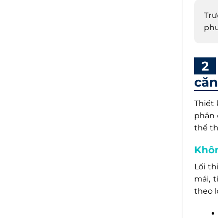
Trư
phư
căn
Thiết
phân 
thể t
Khô
Lối t
mái, 
theo l