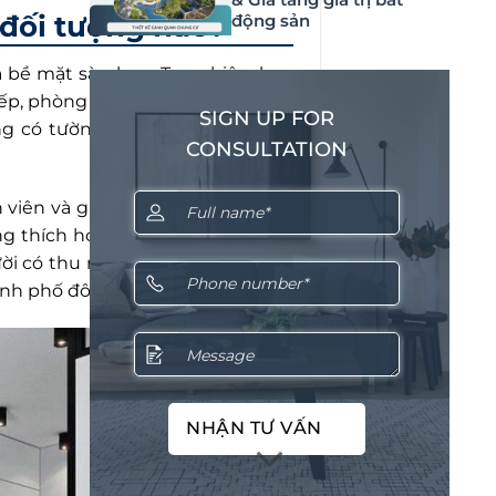
 đối tượng nào?
động sản
à bề mặt sàn hẹp. Tuy nhiên, bạn
bếp, phòng ngủ… đầy đủ theo nhu
SIGN UP FOR
g có tường phân cách và chỉ có
CONSULTATION
 viên và gia đình ít người. Cặp vợ
ng thích hợp với mẫu căn hộ nhỏ
ời có thu nhập ở mức tầm trung
hành phố đông đúc.
NHẬN TƯ VẤN