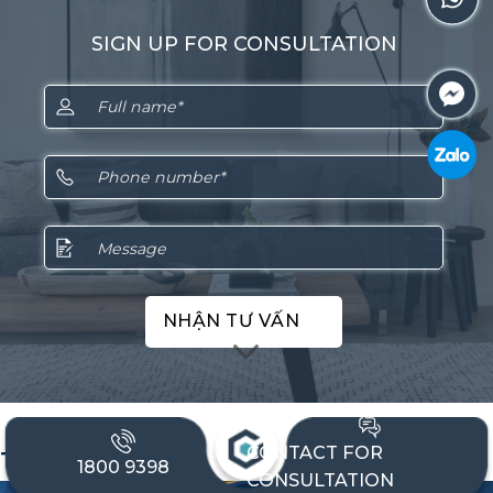
SIGN UP FOR CONSULTATION
NHẬN TƯ VẤN
CONTACT FOR
TALENTED STAFF
1800 9398
CONSULTATION