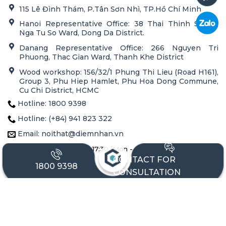
115 Lê Đình Thám, P.Tân Sơn Nhì, TP.Hồ Chí Minh
Hanoi Representative Office: 38 Thai Thinh Street,
Nga Tu So Ward, Dong Da District.
Danang Representative Office: 266 Nguyen Tri
Phuong, Thac Gian Ward, Thanh Khe District
Wood workshop: 156/32/1 Phung Thi Lieu (Road H161),
Group 3, Phu Hiep Hamlet, Phu Hoa Dong Commune,
Cu Chi District, HCMC
Hotline: 1800 9398
Hotline: (+84) 941 823 322
Email: noithat@diemnhan.vn
Working hours: 8:00 - 17:30 (Mon - Sat)
CONTACT FOR
Tax code: 0316727867
1800 9398
CONSULTATION
FEATURED SERVICES