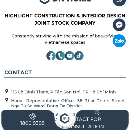
HIGHLIGHT CONSTRUCTION & INTERIOR DESIGN
JOINT STOCK COMPANY
Constantly striving with the mission of beautifying
Vietnamese spaces
CONTACT
115 Lê Đình Thám, P.Tân Sơn Nhì, TP.Hồ Chí Minh
Hanoi Representative Office: 38 Thai Thinh Street,
Nga Tu So Ward, Dong Da District.
Danang Representative Office: 266 Nguyen Tri
CONTACT FOR
Phuong, Thac Gian Ward, Thanh Khe District
1800 9398
CONSULTATION
Wood workshop: 156/32/1 Phung Thi Lieu (Road H161),