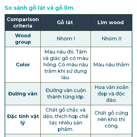
So sánh gỗ lát và gỗ lim
Comparison
Gỗ lát
Lim wood
criteria
Wood
Nhóm I
Nhóm II
group
Màu nâu đỏ. Tâm
và giác gỗ có màu
Color
hồng. Có màu nâu
Màu nâu thẫm
trầm khi sử dụng
lâu.
Hoa văn xoắn
Đường vân cuộn
Đường vân
đẹp và độc
thành từng lớp.
đáo.
Chất gỗ chắc và
Chất gỗ cứng
Đặc tính vật
dẻo, thích hợp chế
nên khó thi
lý
tác nhiều sản
công.
phẩm.