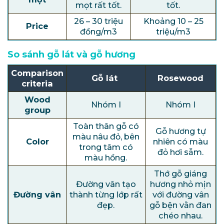
mọt rất tốt.
tốt.
26 – 30 triệu
Khoảng 10 – 25
Price
đồng/m3
triệu/m3
So sánh gỗ lát và gỗ hương
Comparison
Gỗ lát
Rosewood
criteria
Wood
Nhóm I
Nhóm I
group
Toàn thân gỗ có
Gỗ hương tự
màu nâu đỏ, bên
Color
nhiên có màu
trong tâm có
đỏ hơi sẫm.
màu hồng.
Thớ gỗ giáng
Đường vân tạo
hương nhỏ mịn
Đường vân
thành từng lớp rất
với đường vân
đẹp.
gỗ bện vằn đan
chéo nhau.