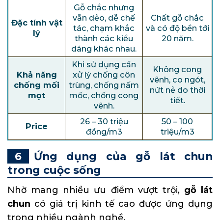
Gỗ chắc nhưng
vẫn dẻo, dễ chế
Chất gỗ chắc
Đặc tính vật
tác, chạm khắc
và có độ bền tới
lý
thành các kiểu
20 năm.
dáng khác nhau.
Khi sử dụng cần
Không cong
Khả năng
xử lý chống côn
vênh, co ngót,
chống mối
trùng, chống nấm
nứt nẻ do thời
mọt
mốc, chống cong
tiết.
vênh.
26 – 30 triệu
50 – 100
Price
đồng/m3
triệu/m3
Ứng dụng của gỗ lát chun
trong cuộc sống
Nhờ mang nhiều ưu điểm vượt trội,
gỗ lát
chun
có giá trị kinh tế cao được ứng dụng
trong nhiều ngành nghề.