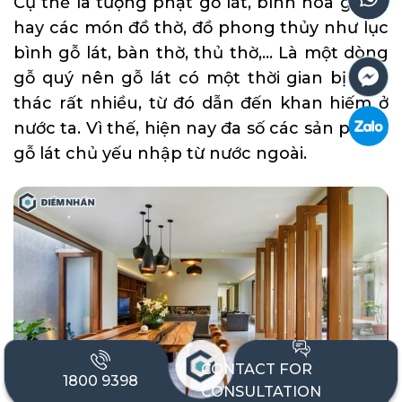
Cụ thể là tượng phật gỗ lát, bình hoa gỗ lát
hay các món đồ thờ, đồ phong thủy như lục
bình gỗ lát, bàn thờ, thủ thờ,… Là một dòng
gỗ quý nên gỗ lát có một thời gian bị khai
thác rất nhiều, từ đó dẫn đến khan hiếm ở
nước ta. Vì thế, hiện nay đa số các sản phẩm
gỗ lát chủ yếu nhập từ nước ngoài.
CONTACT FOR
1800 9398
CONSULTATION