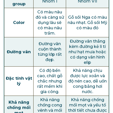
Nhóm I
Nhóm VII
group
Có màu nâu
đỏ và càng sử
Gỗ sồi Nga có màu
Color
dụng lâu sẽ
nâu nhạt. Gỗ sồi Mỹ
có màu nâu
có màu đỏ
trầm.
Đường vân thẳng
Đường vân
kèm đường kẻ li ti
cuộn thành
Đường vân
như hạt mưa hoặc
từng lớp rất
có dạng vân hình
đẹp.
elip
Có độ bền
Khả năng chịu
cao, chất gỗ
được lực xoắn và
Đặc tính vật
chắc nhưng
độ nén cao, dễ uốn
lý
rất mềm khi
cong bằng hơi
gia công.
nước.
Khả năng
Khả năng chống
Khả năng
chống cong
mối mọt và yếu tố
chống mối
vênh và mối
thời tiết chưa được
mọt