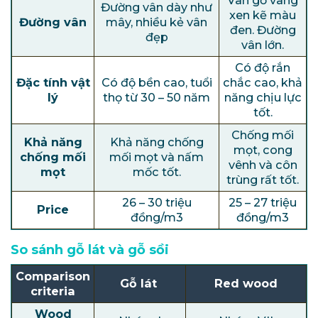
Vân gỗ vàng
Đường vân dày như
xen kẽ màu
Đường vân
mây, nhiều kẻ vân
đen. Đường
đẹp
vân lớn.
Có độ rắn
Đặc tính vật
Có độ bền cao, tuổi
chắc cao, khả
lý
thọ từ 30 – 50 năm
năng chịu lực
tốt.
Chống mối
Khả năng
Khả năng chống
mọt, cong
chống mối
mối mọt và nấm
vênh và côn
mọt
mốc tốt.
trùng rất tốt.
26 – 30 triệu
25 – 27 triệu
Price
đồng/m3
đồng/m3
So sánh gỗ lát và gỗ sồi
Comparison
Gỗ lát
Red wood
criteria
Wood