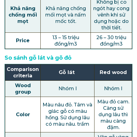
Không bị co
Khả năng
Khả năng chống
ngót hay cong
chống mối
mối mọt và nấm
vênh khi sử
mọt
mốc tốt.
dụng hoặc do
thời tiết.
13 – 15 triệu
26 – 30 triệu
Price
đồng/m3
đồng/m3
So sánh gỗ lát và gõ đỏ
Comparison
Gỗ lát
Red wood
criteria
Wood
Nhóm I
Nhóm I
group
Màu đỏ cam.
Màu nâu đỏ. Tâm và
Càng sử
giác gỗ có màu
Color
dụng lâu thì
hồng. Sử dụng lâu
màu càng
có màu nâu. trầm
đậm.