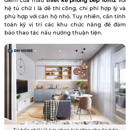
điểm của mẫu
thiết kế phòng bếp 10m2
với
hệ tủ chữ I là dễ thi công, chi phí hợp lý và
phù hợp với căn hộ nhỏ. Tuy nhiên, cần tính
toán kỹ vị trí các khu chức năng để đảm
bảo thao tác nấu nướng thuận tiện.
Tủ bếp chữ I là lựa chọn lý tưởng cho ăn bếp