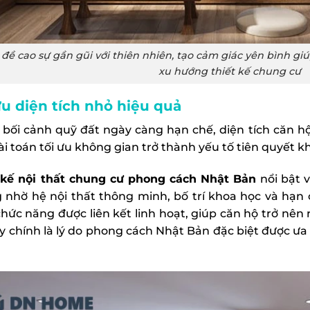
 đề cao sự gần gũi với thiên nhiên, tạo cảm giác yên bình g
xu hướng thiết kế chung cư
ưu diện tích nhỏ hiệu quả
 bối cảnh quỹ đất ngày càng hạn chế, diện tích căn h
ài toán tối ưu không gian trở thành yếu tố tiên quyết kh
 kế nội thất chung cư phong cách Nhật Bản
nổi bật 
 nhờ hệ nội thất thông minh, bố trí khoa học và hạn
hức năng được liên kết linh hoạt, giúp căn hộ trở nên r
ây chính là lý do phong cách Nhật Bản đặc biệt được ư