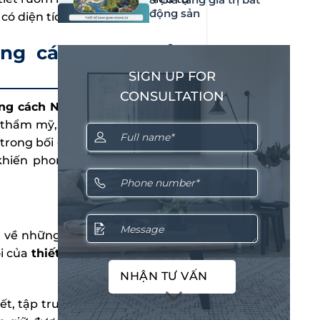
động sản
có diện tích vừa và nhỏ.
ong cách Nhật Bản
SIGN UP FOR
CONSULTATION
ong cách Nhật Bản
lại “ghi điểm”
 thẩm mỹ, tối giản và công năng
 trong bối cảnh không gian sống
khiến phong cách Nhật Bản trở
ìm về những không gian sống đơn
õi của
thiết kế nội thất chung cư
NHẬN TƯ VẤN
iết, tập trung vào đường nét tinh