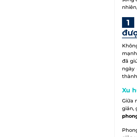
nhiên
đượ
Không
mạnh 
đã gi
ngày 
thành
Xu h
Giữa 
giản,
phong
Phong