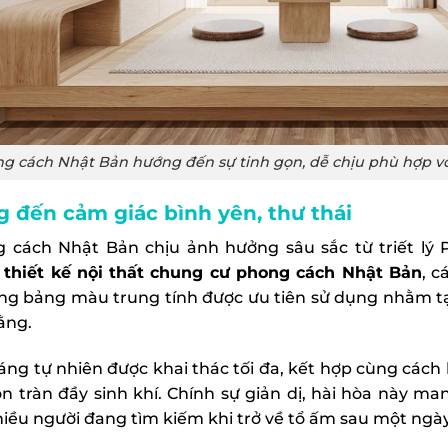
g cách Nhật Bản hướng đến sự tinh gọn, dễ chịu phù hợp vớ
 đến cảm giác bình yên, thư thái
 cách Nhật Bản chịu ảnh hưởng sâu sắc từ triết lý 
g
thiết kế nội thất chung cư phong cách Nhật Bản
, c
ng bảng màu trung tính được ưu tiên sử dụng nhằm tạ
ằng.
áng tự nhiên được khai thác tối đa, kết hợp cùng cách b
ôn tràn đầy sinh khí. Chính sự giản dị, hài hòa này m
iều người đang tìm kiếm khi trở về tổ ấm sau một ngày