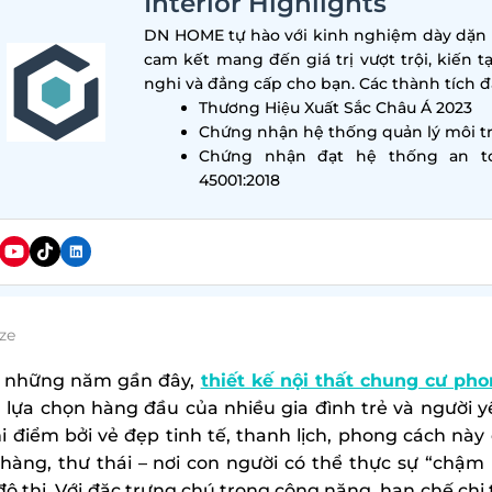
Interior Highlights
DN HOME tự hào với kinh nghiệm dày dặn tr
cam kết mang đến giá trị vượt trội, kiến t
nghi và đẳng cấp cho bạn. Các thành tích đa
Thương Hiệu Xuất Sắc Châu Á 2023
Chứng nhận hệ thống quản lý môi tr
Chứng nhận đạt hệ thống an t
45001:2018
ze
 những năm gần đây,
thiết kế nội thất chung cư ph
 lựa chọn hàng đầu của nhiều gia đình trẻ và người yê
hi điểm bởi vẻ đẹp tinh tế, thanh lịch, phong cách n
hàng, thư thái – nơi con người có thể thực sự “chậm
ô thị. Với đặc trưng chú trọng công năng, hạn chế chi t