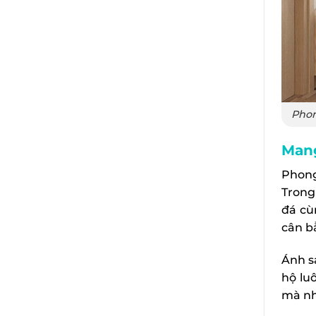
Phon
Mang
Phong
Tron
đá cù
cân b
Ánh s
hộ lu
mà nh