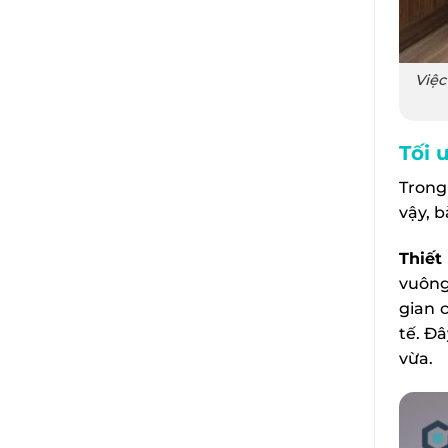
Việc
Tối 
Trong
vậy, b
Thiết
vuông
gian c
tế. Đ
vừa.