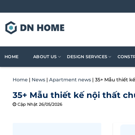
Skip
to
content
HOME
ABOUT US
DESIGN SERVICES
CONSTR
Home
|
News
|
Apartment news
|
35+ Mẫu thiết k
35+ Mẫu thiết kế nội thất 
Cập Nhật 26/05/2026