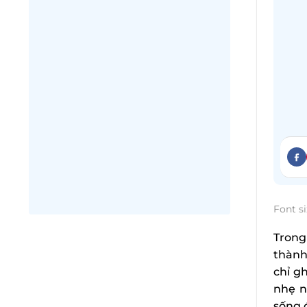
Font si
Trong
thành
chỉ g
nhẹ n
sống đ