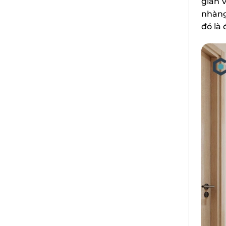
giản 
nhàng
đó là