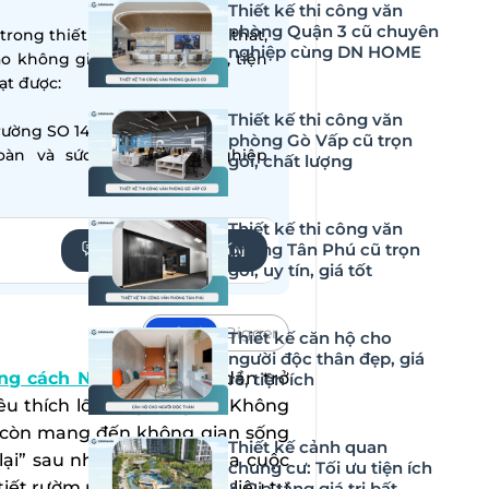
Thiết kế thi công văn
phòng Quận 3 cũ chuyên
ong thiết kế – thi công nội thất,
nghiệp cùng DN HOME
ạo không gian sống hiện đại, tiện
̣t được:
Thiết kế thi công văn
ường SO 14001:2015
phòng Gò Vấp cũ trọn
oàn và sức khỏe nghề nghiệp
gói, chất lượng
Thiết kế thi công văn
phòng Tân Phú cũ trọn
YÊU CẦU TƯ VẤN
gói, uy tín, giá tốt
Default
Bigger
Thiết kế căn hộ cho
người độc thân đẹp, giá
ong cách Nhật Bản
đang dần trở
rẻ, tiện ích
u thích lối sống tối giản. Không
ày còn mang đến không gian sống
Thiết kế cảnh quan
 lại” sau những bộn bề của cuộc
chung cư: Tối ưu tiện ích
iết rườm rà và ưu tiên vật liệu tự
& Gia tăng giá trị bất