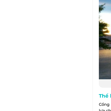
Thể 
Cổng 
lựa ch