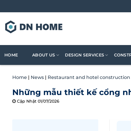
Skip
to
content
HOME
ABOUT US
DESIGN SERVICES
CONSTR
Home
|
News
|
Restaurant and hotel construction
Những mẫu thiết kế cổng nh
Cập Nhật 01/07/2026