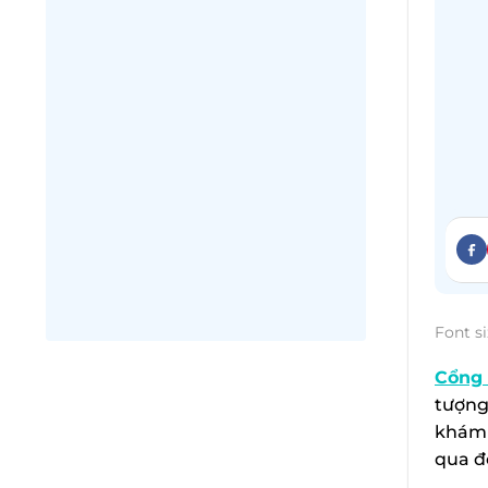
Font si
Cổng
tượng
khám 
qua đ