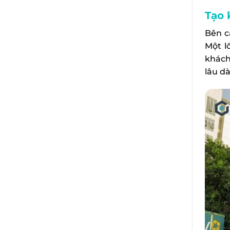
Tạo 
Bên c
Một l
khách
lâu dà