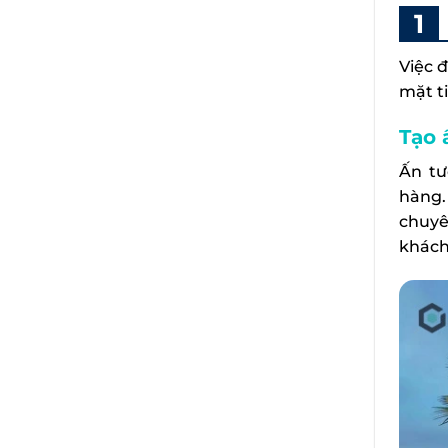
Việc 
mặt ti
Tạo 
Ấn tư
hàng.
chuyê
khách